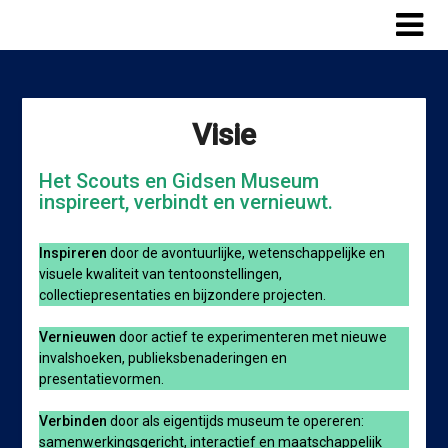
Skip
to
content
Visie
Het Scouts en Gidsen Museum
inspireert, verbindt en vernieuwt.
Inspireren
door de avontuurlijke, wetenschappelijke en
visuele kwaliteit van tentoonstellingen,
collectiepresentaties en bijzondere projecten.
Vernieuwen
door actief te experimenteren met nieuwe
invalshoeken, publieksbenaderingen en
presentatievormen.
Verbinden
door als eigentijds museum te opereren:
samenwerkingsgericht, interactief en maatschappelijk